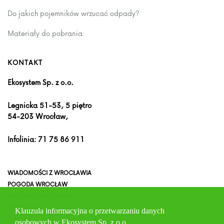
Do jakich pojemników wrzucać odpady?
Materiały do pobrania
KONTAKT
Ekosystem Sp. z o.o.
Legnicka 51-53, 5 piętro
54-203 Wrocław,
Infolinia:
71 75 86 911
WIADOMOŚCI Z WROCŁAWIA
POGODA WROCŁAW
ROZKŁADY JAZDY MPK
WROCŁAW
Klauzula informacyjna o przetwarzaniu danych
osobowych w Ekosystem Sp. z o.o.