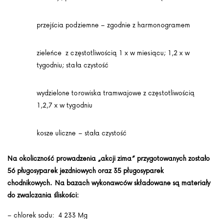
przejścia podziemne – zgodnie z harmonogramem
zieleńce z częstotliwością 1 x w miesiącu; 1,2 x w
tygodniu; stała czystość
wydzielone torowiska tramwajowe z częstotliwością
1,2,7 x w tygodniu
kosze uliczne – stała czystość
Na okoliczność prowadzenia „akcji zima” przygotowanych zostało
56 pługosyparek jezdniowych oraz 35 pługosyparek
chodnikowych. Na bazach wykonawców składowane są materiały
do zwalczania śliskości:
– chlorek sodu: 4 233 Mg