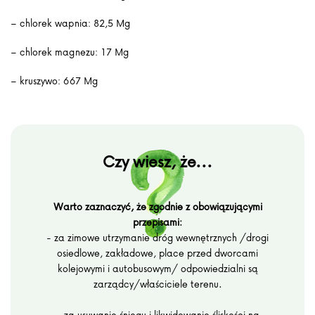
– chlorek wapnia: 82,5 Mg
– chlorek magnezu: 17 Mg
– kruszywo: 667 Mg
Czy wiesz, że...
Warto zaznaczyć, że zgodnie z obowiązującymi
przepisami:
- za zimowe utrzymanie dróg wewnętrznych /drogi
osiedlowe, zakładowe, place przed dworcami
kolejowymi i autobusowym/ odpowiedzialni są
zarządcy/właściciele terenu.
- za usuwanie śniegu i likwidowanie śliskości na